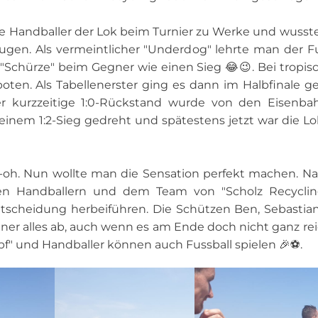
 die Handballer der Lok beim Turnier zu Werke und wusst
ugen. Als vermeintlicher "Underdog" lehrte man der Fu
 "Schürze" beim Gegner wie einen Sieg 😂😉. Bei trop
oten. Als Tabellenerster ging es dann im Halbfinale g
er kurzzeitige 1:0-Rückstand wurde von den Eisenbah
einem 1:2-Sieg gedreht und spätestens jetzt war die 
oh-oh. Nun wollte man die Sensation perfekt machen. Nac
den Handballern und dem Team von "Scholz Recycli
scheidung herbeiführen. Die Schützen Ben, Sebastian
er alles ab, auch wenn es am Ende doch nicht ganz rei
f" und Handballer können auch Fussball spielen 🎉⚽️.