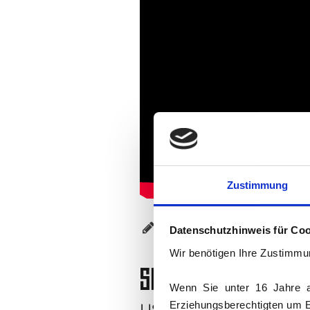
Zustimmung
C. Friedrich
Datenschutzhinweis für Coo
M. Friedrich
Wir benötigen Ihre Zustimmu
SIEGESSERIE REISST IM
Wenn Sie unter 16 Jahre a
Erziehungsberechtigten um Er
USV HALLE VS. SG PIR