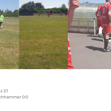
z 2:1
auchhammer 0:0