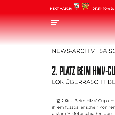
NEXT MATCH:
0T 21h 10m 6s
NEWS-ARCHIV | SAISO
2. PLATZ BEIM HMV-C
LOK ÜBERRASCHT BE
🥈🏆🎉⚽️👉 Beim HMV-Cup uns
ihrem fussballerischen Können
erst im 9-Meterschießen dem