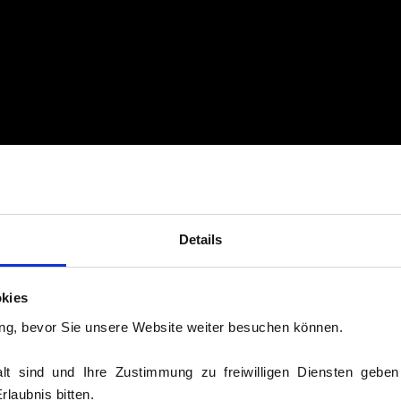
Details
kies
ng, bevor Sie unsere Website weiter besuchen können.
 LETZTEN SAISONSPIEL
lt sind und Ihre Zustimmung zu freiwilligen Diensten gebe
laubnis bitten.
NA HEIDENAU 31:23 ( 15:12)