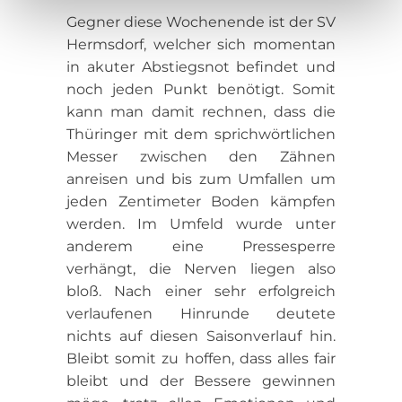
Datenschutz nach EU-Standards ein. So besteht etwa
Gegner diese Wochenende ist der SV
das Risiko, dass US-Behörden personenbezogene Daten
Hermsdorf, welcher sich momentan
in Überwachungsprogrammen verarbeiten, ohne
in akuter Abstiegsnot befindet und
bestehende Klagemöglichkeit für Europäer.
noch jeden Punkt benötigt. Somit
kann man damit rechnen, dass die
Unser
Impressum
Thüringer mit dem sprichwörtlichen
Messer zwischen den Zähnen
anreisen und bis zum Umfallen um
jeden Zentimeter Boden kämpfen
werden. Im Umfeld wurde unter
anderem eine Pressesperre
verhängt, die Nerven liegen also
bloß. Nach einer sehr erfolgreich
verlaufenen Hinrunde deutete
nichts auf diesen Saisonverlauf hin.
Bleibt somit zu hoffen, dass alles fair
bleibt und der Bessere gewinnen