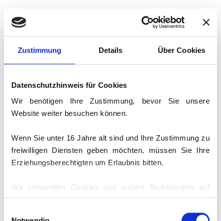
BESTER TORSCHÜTZE
Zustimmung
Details
Über Cookies
#8 BERGMANN, MARIAN
Tore
Datenschutzhinweis für Cookies
6
Wir benötigen Ihre Zustimmung, bevor Sie unsere
Website weiter besuchen können.
7-Meter
-/-
Wenn Sie unter 16 Jahre alt sind und Ihre Zustimmung zu
2-Minuten
freiwilligen Diensten geben möchten, müssen Sie Ihre
-
Erziehungsberechtigten um Erlaubnis bitten.
Wir verwenden Cookies und andere Technologien auf
unserer Website. Einige von ihnen sind essenziell,
4
#6 VUCETIC, STRAHINJA
Tore
Einwilligungsauswahl
während andere uns helfen, diese Website und Ihre
1/3
-
1
7-Meter
2-Minuten
Gelbe
Notwendig