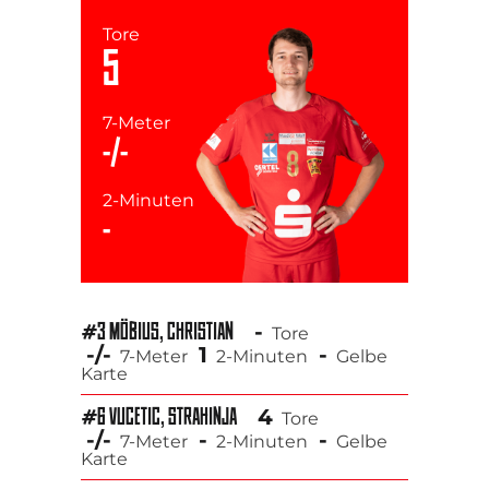
Tore
5
7-Meter
-/-
2-Minuten
-
-
#3 MÖBIUS, CHRISTIAN
Tore
-/-
1
-
7-Meter
2-Minuten
Gelbe
Karte
4
#6 VUCETIC, STRAHINJA
Tore
-/-
-
-
7-Meter
2-Minuten
Gelbe
Karte