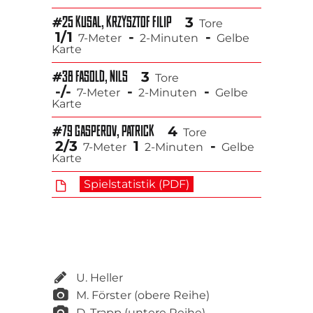
3
#25 KUSAL, KRZYSZTOF FILIP
Tore
1/1
-
-
7-Meter
2-Minuten
Gelbe
Karte
3
#38 FASOLD, NILS
Tore
-/-
-
-
7-Meter
2-Minuten
Gelbe
Karte
4
#79 GASPEROV, PATRICK
Tore
2/3
1
-
7-Meter
2-Minuten
Gelbe
Karte
Spielstatistik (PDF)
U. Heller
M. Förster (obere Reihe)
D. Trapp (untere Reihe)