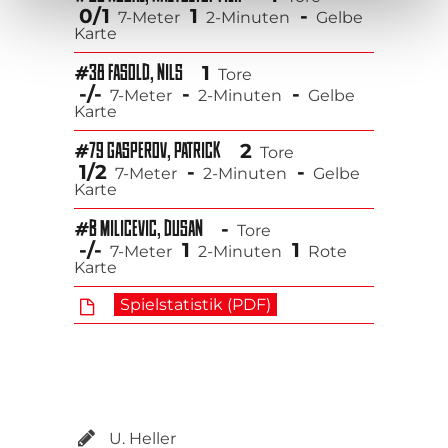
Datenschutz nach EU-Standards ein. So besteht etwa
0/1
1
-
7-Meter
2-Minuten
Gelbe
Karte
das Risiko, dass US-Behörden personenbezogene Daten
in Überwachungsprogrammen verarbeiten, ohne
1
#38 FASOLD, NILS
Tore
bestehende Klagemöglichkeit für Europäer.
-/-
-
-
7-Meter
2-Minuten
Gelbe
Karte
Unser
Impressum
2
#79 GASPEROV, PATRICK
Tore
1/2
-
-
7-Meter
2-Minuten
Gelbe
Karte
-
#B MILICEVIC, DUSAN
Tore
-/-
1
1
7-Meter
2-Minuten
Rote
Karte
Spielstatistik (PDF)
U. Heller